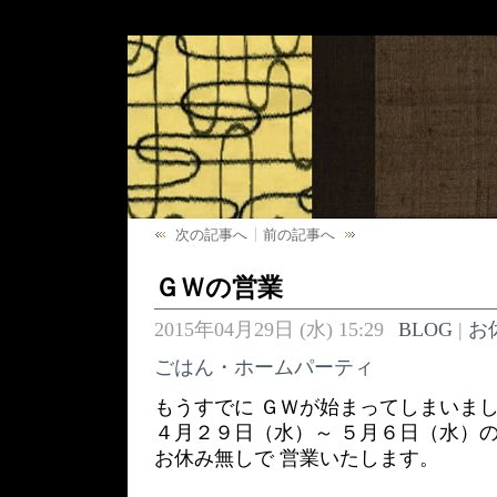
次の記事へ
前の記事へ
ＧＷの営業
2015年04月29日 (水) 15:29
BLOG
|
お
ごはん・ホームパーティ
もうすでに ＧＷが始まってしまいま
４月２９日（水）～ ５月６日（水）の
お休み無しで 営業いたします。