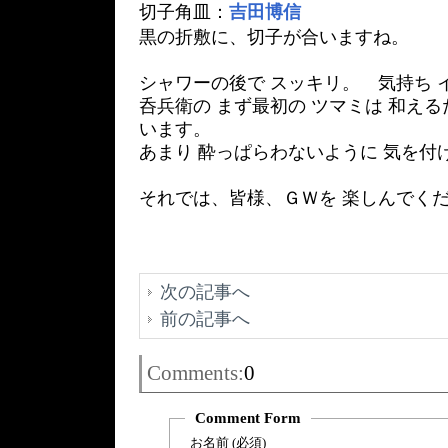
切子角皿：
吉田博信
黒の折敷に、切子が合いますね。
シャワーの後で スッキリ。 気持ち 
呑兵衛の まず最初の ツマミは 和え
います。
あまり 酔っぱらわないように 気を付
それでは、皆様、ＧＷを 楽しんでく
次の記事へ
前の記事へ
Comments:
0
Comment Form
お名前 (必須)