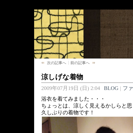
次の記事へ
前の記事へ
涼しげな着物
2009年07月19日 (日) 2:04
BLOG
|
フ
浴衣を着てみました・・・
ちょっとは、涼しく見えるかしらと思
久しぶりの着物です！