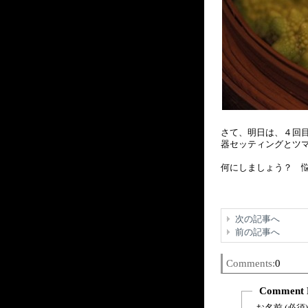
さて、明日は、４回
器セッティングとツマ
何にしましょう？ 悩
次の記事へ
前の記事へ
Comments:
0
Comment 
お名前 (必須)