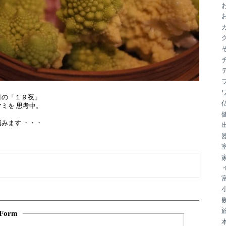
ブ
目の「１９夜」
ミを 思考中。
みます ・・・
Form