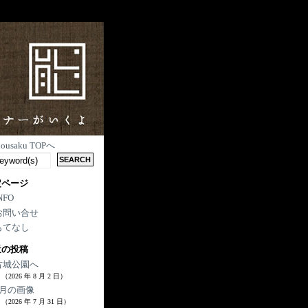
nousaku TOPへ
定ページ
NFO
お問い合せ
もてなし
近の投稿
古城公園へ
（2026 年 8 月 2 日）
7月の画像
（2026 年 7 月 31 日）