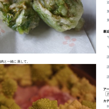
最
肉と一緒に 蒸して。
ア
ア
ー
カ
カ
イ