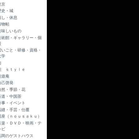
東京
歴史・城
癒し・休息
着物帖
美味しいもの
美術館・ギャラリー・個
展
習いごと・研修・資格・
大学
肉
能 ｓｔｙｌｅ
能遊庵
自己啓発
自然・季節・花
茶道・中国茶
行事・イベント
裁縫・手芸・仕覆
講座（ｎｏｕｓａｋｕ）
音楽・ＤＶＤ・映画・テ
レビ
高岡のゲストハウス