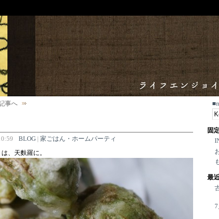
記事へ
■
固
0:59
BLOG
|
家ごはん・ホームパーティ
I
」は、天麩羅に。
最