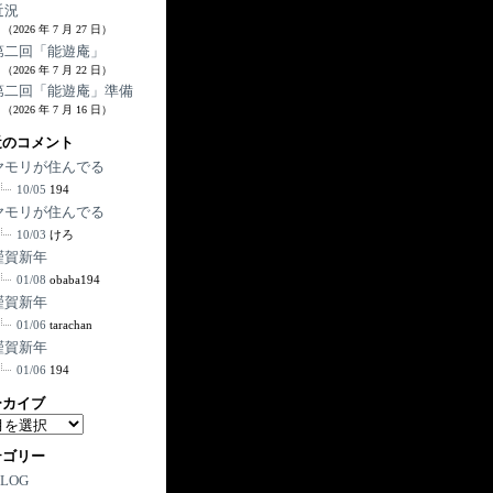
近況
（2026 年 7 月 27 日）
第二回「能遊庵」
（2026 年 7 月 22 日）
第二回「能遊庵」準備
（2026 年 7 月 16 日）
近のコメント
ヤモリが住んでる
10/05
194
ヤモリが住んでる
10/03
けろ
謹賀新年
01/08
obaba194
謹賀新年
01/06
tarachan
謹賀新年
01/06
194
ーカイブ
テゴリー
BLOG