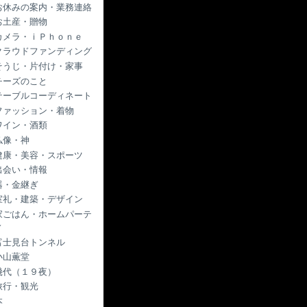
お休みの案内・業務連絡
お土産・贈物
カメラ・ｉＰｈｏｎｅ
クラウドファンディング
そうじ・片付け・家事
チーズのこと
テーブルコーディネート
ファッション・着物
ワイン・酒類
仏像・神
健康・美容・スポーツ
出会い・情報
器・金継ぎ
室礼・建築・デザイン
家ごはん・ホームパーテ
ィ
富士見台トンネル
小山薫堂
幾代（１９夜）
旅行・観光
本