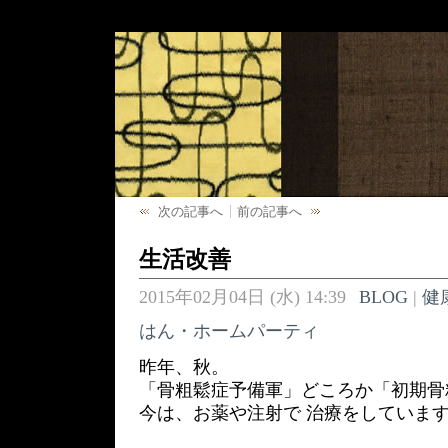
次の記事へ
前の記事へ
生活改善
2015年02月04日 (水) 14:39
BLOG
|
健
はん・ホームパーティ
昨年、秋。
「骨粗鬆症予備軍」どころか「初期骨
今は、お薬や注射で 治療をしていま