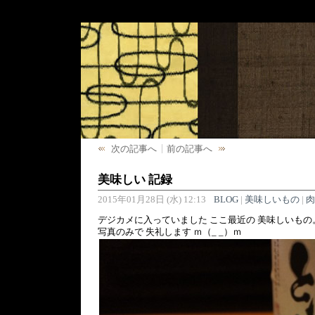
次の記事へ
前の記事へ
美味しい 記録
2015年01月28日 (水) 12:13
BLOG
|
美味しいもの
|
肉
デジカメに入っていました ここ最近の 美味しいもの
写真のみで 失礼します ｍ（_ _）ｍ