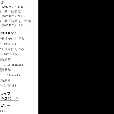
近況
（2026 年 7 月 27 日）
第二回「能遊庵」
（2026 年 7 月 22 日）
第二回「能遊庵」準備
（2026 年 7 月 16 日）
近のコメント
ヤモリが住んでる
10/05
194
ヤモリが住んでる
10/03
けろ
謹賀新年
01/08
obaba194
謹賀新年
01/06
tarachan
謹賀新年
01/06
194
ーカイブ
テゴリー
BLOG