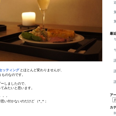
最
 セッティング
とほとんど変わりませんが、
うものなのです。
ダーしましたので、
ってみたいと思います。
ア
・・・
ア
思い付かないのだけど （*_*；
ー
カ
カ
イ