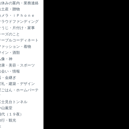
お休みの案内・業務連絡
お土産・贈物
カメラ・ｉＰｈｏｎｅ
クラウドファンディング
そうじ・片付け・家事
チーズのこと
テーブルコーディネート
ファッション・着物
ワイン・酒類
仏像・神
健康・美容・スポーツ
出会い・情報
器・金継ぎ
室礼・建築・デザイン
家ごはん・ホームパーテ
ィ
富士見台トンネル
小山薫堂
幾代（１９夜）
旅行・観光
本