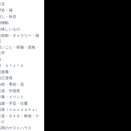
東京
歴史・城
癒し・休息
着物帖
美味しいもの
美術館・ギャラリー・個
展
習いごと・研修・資格・
大学
肉
能 ｓｔｙｌｅ
能遊庵
自己啓発
自然・季節・花
茶道・中国茶
行事・イベント
裁縫・手芸・仕覆
講座（ｎｏｕｓａｋｕ）
音楽・ＤＶＤ・映画・テ
レビ
高岡のゲストハウス