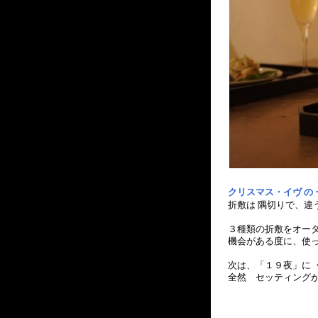
クリスマス・イヴ の
折敷は 隅切りで、違
３種類の折敷をオー
機会がある度に、使
次は、「１９夜」に 
全然 セッティングが