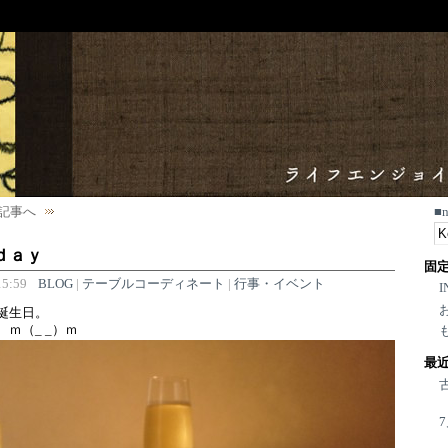
記事へ
■
ｄａｙ
固
5:59
BLOG
|
テーブルコーディネート
|
行事・イベント
I
の誕生日。
 ｍ（_ _）ｍ
最