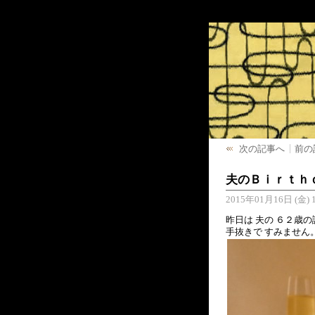
次の記事へ
前の
夫のＢｉｒｔｈ
2015年01月16日 (金) 1
昨日は 夫の ６２歳
手抜きで すみません。