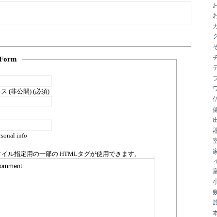
ブ
Form
 (非公開) (必須)
sonal info
タイル指定用の一部の
HTML
タグが使用できます。