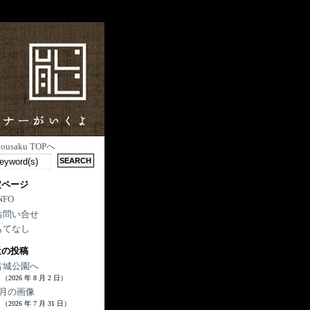
nousaku TOPへ
定ページ
NFO
お問い合せ
もてなし
近の投稿
古城公園へ
（2026 年 8 月 2 日）
7月の画像
（2026 年 7 月 31 日）