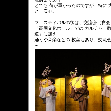
とても 荷が重かったのですが、特に 
と一安心。
フェスティバルの後は、交流会（宴会
「高岡文化ホール」での カルチャー
道」に加え
踊りや音楽などの 教室もあり、交流会
～