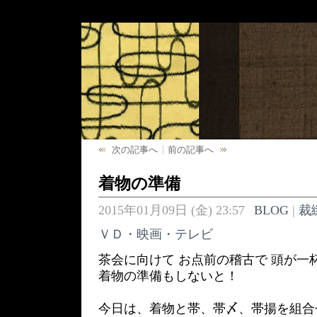
次の記事へ
前の記事へ
着物の準備
2015年01月09日 (金) 23:57
BLOG
|
裁
ＶＤ・映画・テレビ
茶会に向けて お点前の稽古で 頭が一
着物の準備もしないと！
今日は、着物と帯、帯〆、帯揚を組合