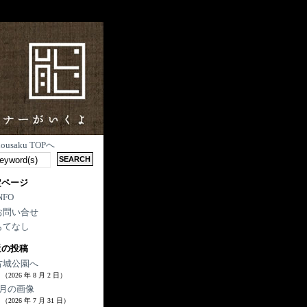
nousaku TOPへ
定ページ
NFO
お問い合せ
もてなし
近の投稿
古城公園へ
（2026 年 8 月 2 日）
7月の画像
（2026 年 7 月 31 日）