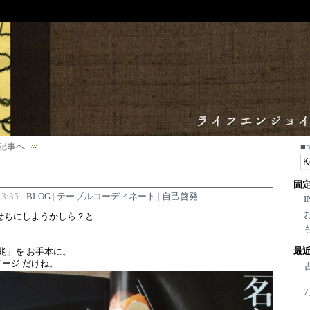
記事へ
■
固
3:35
BLOG
|
テーブルコーディネート
|
自己啓発
I
せちにしようかしら？と
最
兆」を お手本に。
ージ だけね。