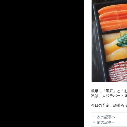
義母に「黒豆」と「お
私は、大和デパート 地
今日の予定、頑張ろ
次の記事へ
前の記事へ