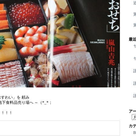
最
すわい」を 頼み
下食料品売り場へ ～（*_*；
ア
う！！！
ア
ー
カ
カ
イ