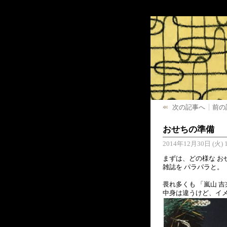
次の記事へ
前の
おせちの準備
2014年12月30日 (火) 1
まずは、どの様な お
雑誌を パラパラと。
畏れ多くも 「嵐山 吉
中身は違うけど、イメ