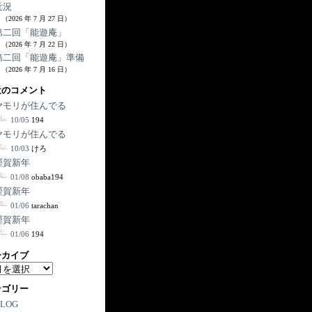
近況
（2026 年 7 月 27 日）
第二回「能遊庵」
（2026 年 7 月 22 日）
第二回「能遊庵」準備
（2026 年 7 月 16 日）
近のコメント
ヤモリが住んでる
10/05
194
ヤモリが住んでる
10/03
けろ
謹賀新年
01/08
obaba194
謹賀新年
01/06
tarachan
謹賀新年
01/06
194
ーカイブ
テゴリー
BLOG