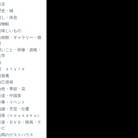
東京
歴史・城
癒し・休息
着物帖
美味しいもの
美術館・ギャラリー・個
展
習いごと・研修・資格・
大学
肉
能 ｓｔｙｌｅ
能遊庵
自己啓発
自然・季節・花
茶道・中国茶
行事・イベント
裁縫・手芸・仕覆
講座（ｎｏｕｓａｋｕ）
音楽・ＤＶＤ・映画・テ
レビ
高岡のゲストハウス