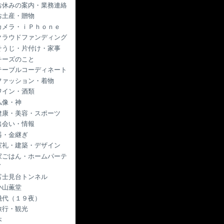
お休みの案内・業務連絡
お土産・贈物
カメラ・ｉＰｈｏｎｅ
クラウドファンディング
そうじ・片付け・家事
チーズのこと
テーブルコーディネート
ファッション・着物
ワイン・酒類
仏像・神
健康・美容・スポーツ
出会い・情報
器・金継ぎ
室礼・建築・デザイン
家ごはん・ホームパーテ
ィ
富士見台トンネル
小山薫堂
幾代（１９夜）
旅行・観光
本