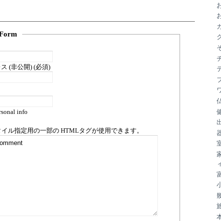
ブ
Form
 (非公開) (必須)
sonal info
タイル指定用の一部の
HTML
タグが使用できます。