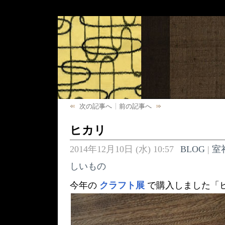
次の記事へ
前の記事へ
ヒカリ
2014年12月10日 (水) 10:57
BLOG
|
室
しいもの
今年の
クラフト展
で購入しました「