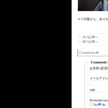
エイ出版さん、ありが
次の記事へ
前の記事へ
Comments:
0
Comment 
お名前 (必須)
メールアドレス
URI
Remember per
Yes
No