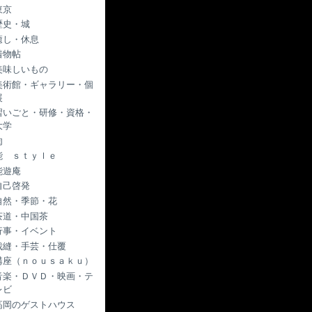
東京
歴史・城
癒し・休息
着物帖
美味しいもの
美術館・ギャラリー・個
展
習いごと・研修・資格・
大学
肉
能 ｓｔｙｌｅ
能遊庵
自己啓発
自然・季節・花
茶道・中国茶
行事・イベント
裁縫・手芸・仕覆
講座（ｎｏｕｓａｋｕ）
音楽・ＤＶＤ・映画・テ
レビ
高岡のゲストハウス