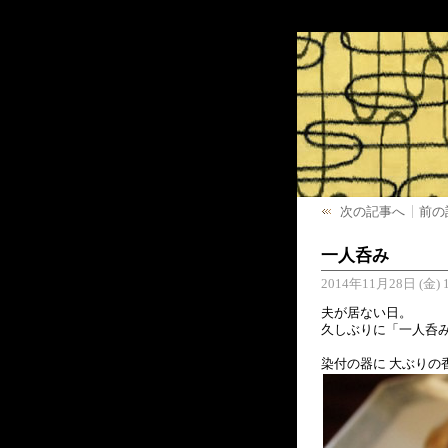
次の記事へ
前の
一人呑み
2014年11月28日 (金) 1
夫が居ない日。
久しぶりに「一人呑
染付の器に 大ぶりの香