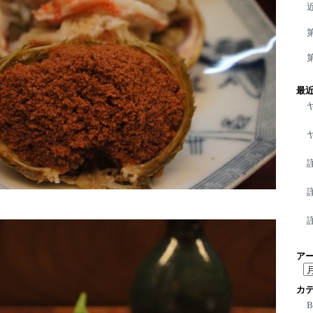
最
ア
ア
ー
カ
カ
イ