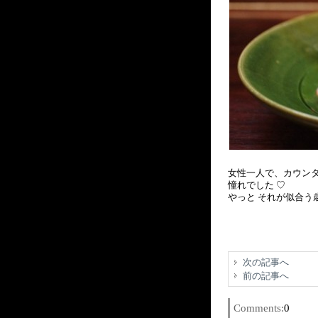
女性一人で、カウンタ
憧れでした ♡
やっと それが似合う
次の記事へ
前の記事へ
Comments:
0