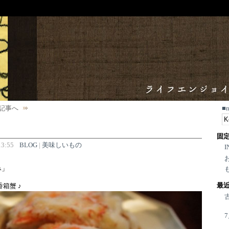
記事へ
■
固
3:55
BLOG
|
美味しいもの
I
み」
最
箱蟹 ♪