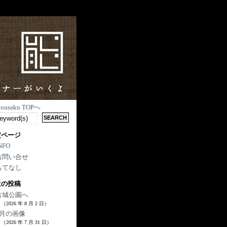
nousaku TOPへ
定ページ
NFO
お問い合せ
もてなし
近の投稿
古城公園へ
（2026 年 8 月 2 日）
7月の画像
（2026 年 7 月 31 日）