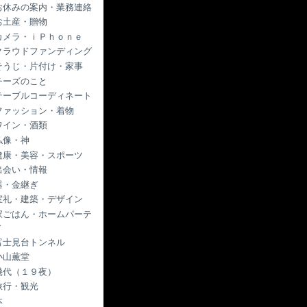
お休みの案内・業務連絡
お土産・贈物
カメラ・ｉＰｈｏｎｅ
クラウドファンディング
そうじ・片付け・家事
チーズのこと
テーブルコーディネート
ファッション・着物
ワイン・酒類
仏像・神
健康・美容・スポーツ
出会い・情報
器・金継ぎ
室礼・建築・デザイン
家ごはん・ホームパーテ
ィ
富士見台トンネル
小山薫堂
幾代（１９夜）
旅行・観光
本