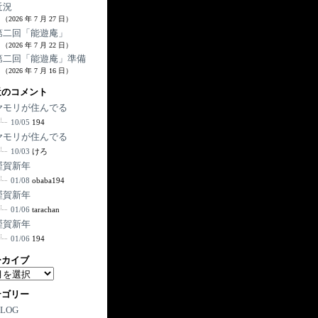
近況
（2026 年 7 月 27 日）
第二回「能遊庵」
（2026 年 7 月 22 日）
第二回「能遊庵」準備
（2026 年 7 月 16 日）
近のコメント
ヤモリが住んでる
10/05
194
ヤモリが住んでる
10/03
けろ
謹賀新年
01/08
obaba194
謹賀新年
01/06
tarachan
謹賀新年
01/06
194
ーカイブ
テゴリー
BLOG