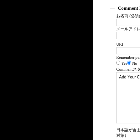
Comment 
お名前 (必須)
メールアドレス
URI
Remember per
Yes
No
Comment
ス
日本語が含
対策）