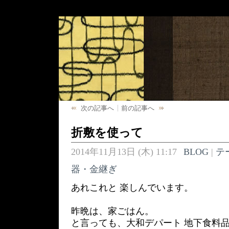
次の記事へ
前の記事へ
折敷を使って
2014年11月13日 (木) 11:17
BLOG
|
テ
器・金継ぎ
あれこれと 楽しんでいます。
昨晩は、家ごはん。
と言っても、大和デパート 地下食料