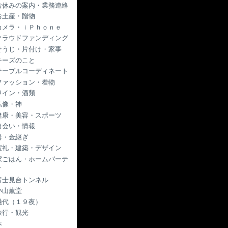
お休みの案内・業務連絡
お土産・贈物
カメラ・ｉＰｈｏｎｅ
クラウドファンディング
そうじ・片付け・家事
チーズのこと
テーブルコーディネート
ファッション・着物
ワイン・酒類
仏像・神
健康・美容・スポーツ
出会い・情報
器・金継ぎ
室礼・建築・デザイン
家ごはん・ホームパーテ
ィ
富士見台トンネル
小山薫堂
幾代（１９夜）
旅行・観光
本