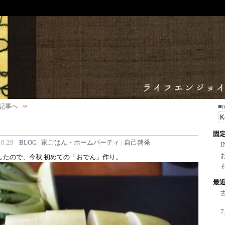
記事へ
■
固
0:29
BLOG
|
家ごはん・ホームパーティ
|
自己啓発
I
したので、今秋 初めての「おでん」作り。
最