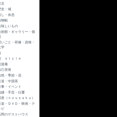
東京
歴史・城
癒し・休息
着物帖
美味しいもの
美術館・ギャラリー・個
展
習いごと・研修・資格・
大学
肉
能 ｓｔｙｌｅ
能遊庵
自己啓発
自然・季節・花
茶道・中国茶
行事・イベント
裁縫・手芸・仕覆
講座（ｎｏｕｓａｋｕ）
音楽・ＤＶＤ・映画・テ
レビ
高岡のゲストハウス