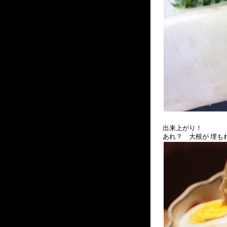
出来上がり！
あれ？ 大根が 埋も