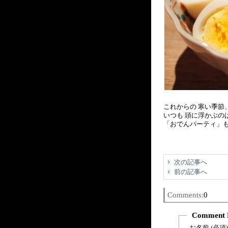
これからの 寒い季節
いつも 頭に浮かぶの
「おでんパーティ」も
次の記事へ
前の記事へ
Comments:
0
Comment 
お名前 (必須)