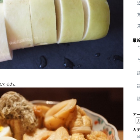
最
れてるわ。
ア
ア
ー
カ
カ
イ