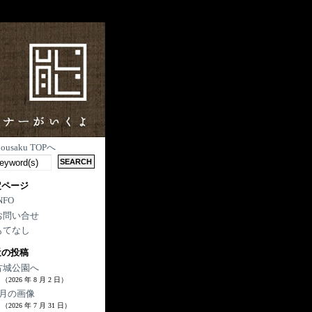
nousaku TOPへ
定ページ
NFO
お問い合せ
もてなし
近の投稿
古城公園へ
（2026 年 8 月 2 日）
7月の画像
（2026 年 7 月 31 日）