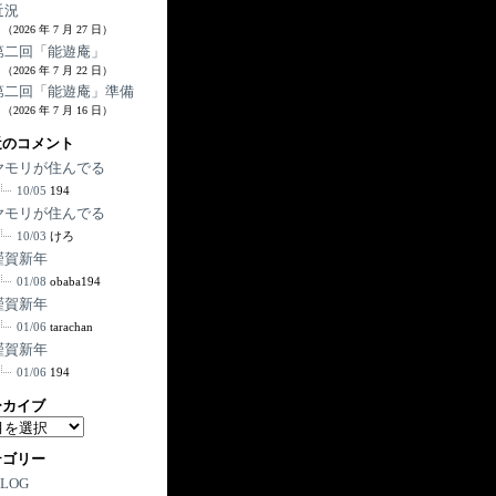
近況
（2026 年 7 月 27 日）
第二回「能遊庵」
（2026 年 7 月 22 日）
第二回「能遊庵」準備
（2026 年 7 月 16 日）
近のコメント
ヤモリが住んでる
10/05
194
ヤモリが住んでる
10/03
けろ
謹賀新年
01/08
obaba194
謹賀新年
01/06
tarachan
謹賀新年
01/06
194
ーカイブ
テゴリー
BLOG