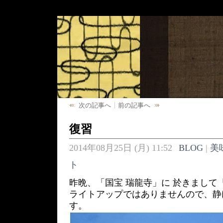
次の記事へ
前の記事へ
復習
2014年08月25日 (月) 11:52
BLOG
|
美
ト
昨晩、「国宝 瑞龍寺」に 於きまして
ライトアップではありませんので、静
す。