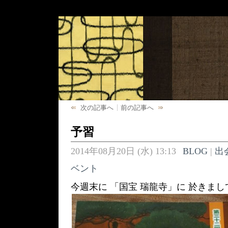
次の記事へ
前の記事へ
予習
2014年08月20日 (水) 13:13
BLOG
|
出
ベント
今週末に 「国宝 瑞龍寺」に 於きま