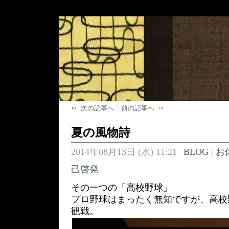
次の記事へ
前の記事へ
夏の風物詩
2014年08月13日 (水) 11:21
BLOG
|
お
己啓発
その一つの「高校野球」
プロ野球はまったく無知ですが、高校
観戦。