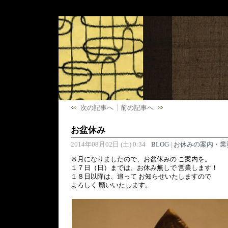
次の記事へ
前の記事へ
お盆休み
2014年08月02日 (土) 0:34
BLOG
|
お休みの案内・業
８月になりましたので、お盆休みの ご案内を。
１７日（日）までは、お休み無しで 営業します！
１８日以降は、追って お知らせいたしますので
よろしく 願いいたします。