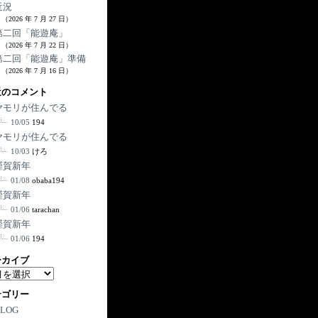
近況
（2026 年 7 月 27 日）
第二回「能遊庵」
（2026 年 7 月 22 日）
第二回「能遊庵」準備
（2026 年 7 月 16 日）
近のコメント
ヤモリが住んでる
10/05
194
ヤモリが住んでる
10/03
けろ
謹賀新年
01/08
obaba194
謹賀新年
01/06
tarachan
謹賀新年
01/06
194
ーカイブ
テゴリー
BLOG