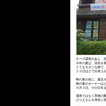
チーズ講座のあと、
今年の夏は、浴衣を
とてもモダンな柄で
１０日ほどで出来上
蜂の巣の前に、最近
蜂の巣のオーナーは
９月３日。その日生
漫画ではなく実物の
どらえもんを身近に感