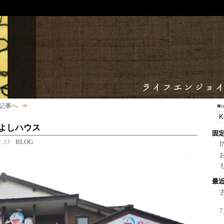
記事へ
■
かよしハウス
固
:33
BLOG
I
最