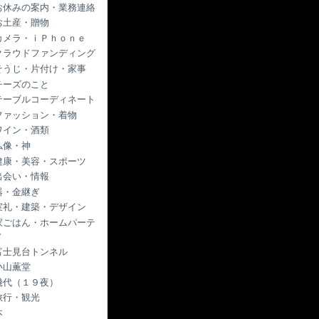
お休みの案内・業務連絡
お土産・贈物
カメラ・ｉＰｈｏｎｅ
クラウドファンディング
そうじ・片付け・家事
チーズのこと
テーブルコーディネート
ファッション・着物
ワイン・酒類
仏像・神
健康・美容・スポーツ
出会い・情報
器・金継ぎ
室礼・建築・デザイン
家ごはん・ホームパーテ
ィ
富士見台トンネル
小山薫堂
幾代（１９夜）
旅行・観光
本