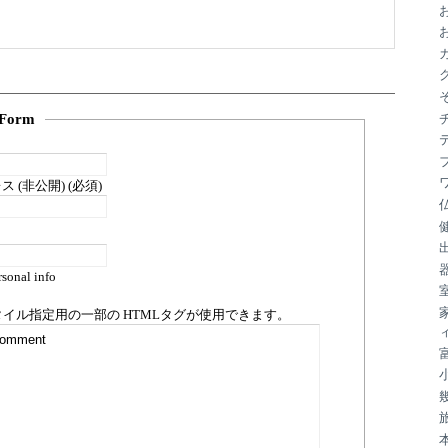
ブ
Form
 (非公開) (必須)
sonal info
タイル指定用の一部の
HTML
タグが使用できます。