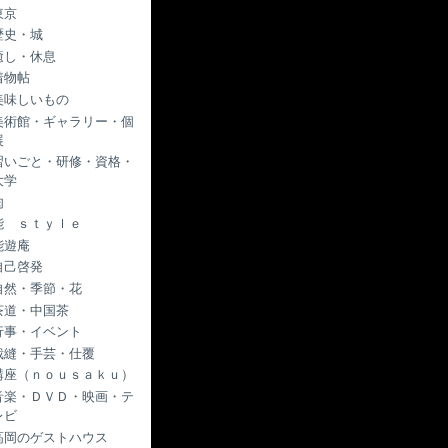
東京
歴史・城
癒し・休息
着物帖
美味しいもの
美術館・ギャラリー・個
展
習いごと・研修・資格・
大学
肉
能 ｓｔｙｌｅ
能遊庵
自己啓発
自然・季節・花
茶道・中国茶
行事・イベント
裁縫・手芸・仕覆
講座（ｎｏｕｓａｋｕ）
音楽・ＤＶＤ・映画・テ
レビ
高岡のゲストハウス