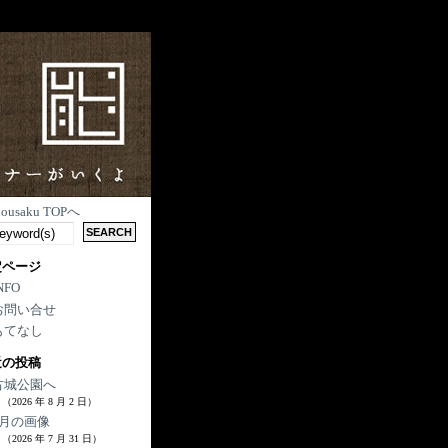
nousaku TOPへ
定ページ
NFO
お問い合せ
もてなし
近の投稿
古城公園へ
（2026 年 8 月 2 日）
7月の画像
（2026 年 7 月 31 日）