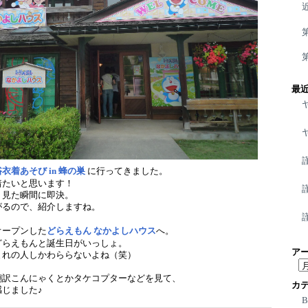
最
浴衣着あそび in 蜂の巣
に行ってきました。
着たいと思います！
、見た瞬間に即決。
がるので、紹介しますね。
オープンした
どらえもん なかよしハウス
へ。
どらえもんと誕生日がいっしょ。
ア
まれの人しかわららないよね（笑）
ア
ー
翻訳こんにゃくとかタケコプターなどを見て、
カ
じました♪
カ
イ