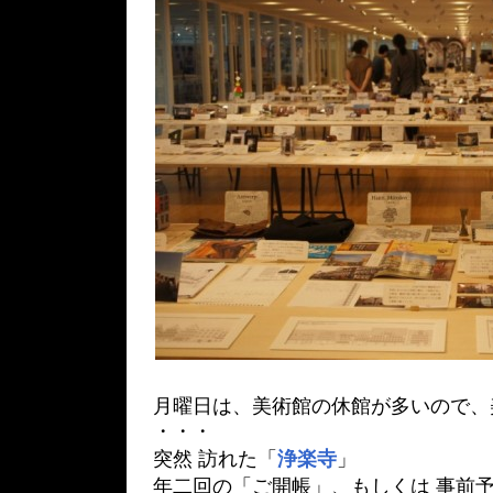
月曜日は、美術館の休館が多いので、
・・・
突然 訪れた「
浄楽寺
」
年二回の「ご開帳」、もしくは 事前予