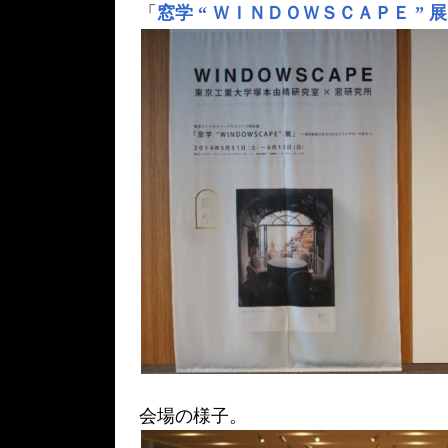
「
窓学 “ ＷＩＮＤＯＷＳＣＡＰＥ ” 展
会場の様子。