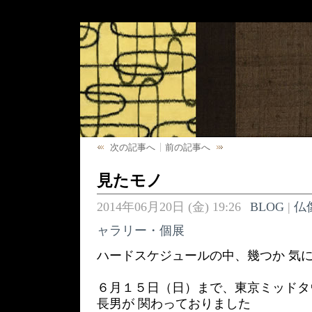
次の記事へ
前の記事へ
見たモノ
2014年06月20日 (金) 19:26
BLOG
|
仏
ャラリー・個展
ハードスケジュールの中、幾つか 気
６月１５日（日）まで、東京ミッドタ
長男が 関わっておりました